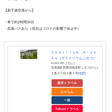
【新千歳空港から】
・車で約2時間30分
・高速バスあり（現在はコロナの影響で休止中）
Ｃｈａｔｒｉｕｍ Ｎｉｓｅ
ｋｏ（チャトリウムニセコ）
posted with
トマレバ
北海道虻田郡倶知安町ニセコひらふ
１条３丁目２番３号
[地図]
楽天トラベル
じゃらん
一休
Yahoo!トラベル