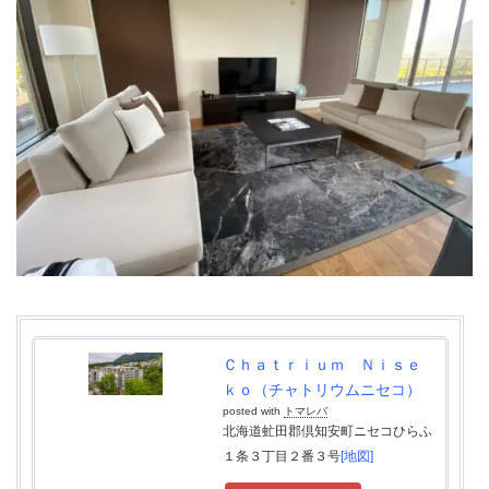
Ｃｈａｔｒｉｕｍ Ｎｉｓｅ
ｋｏ（チャトリウムニセコ）
posted with
トマレバ
北海道虻田郡倶知安町ニセコひらふ
１条３丁目２番３号
[地図]