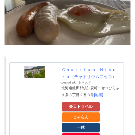
Ｃｈａｔｒｉｕｍ Ｎｉｓｅ
ｋｏ（チャトリウムニセコ）
posted with
トマレバ
北海道虻田郡倶知安町ニセコひらふ
１条３丁目２番３号
[地図]
楽天トラベル
じゃらん
一休